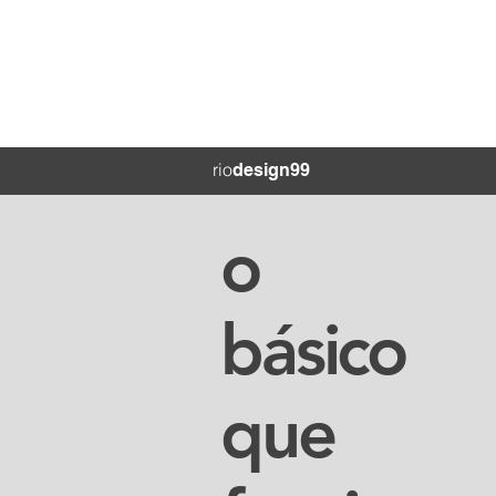
rio
design99
o
básico
que