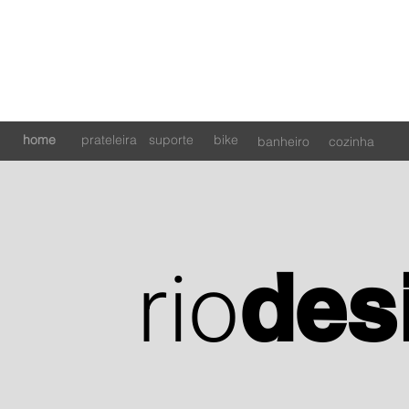
home
prateleira
suporte
bike
banheiro
cozinha
rio
des